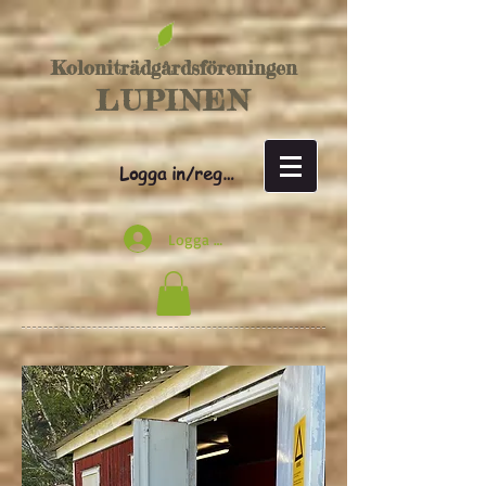
Koloniträdgårdsföreningen
LUPINEN
Logga in/registrera dig
Logga in